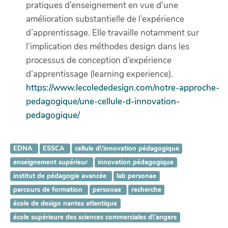
pratiques d’enseignement en vue d’une
amélioration substantielle de l’expérience
d’apprentissage. Elle travaille notamment sur
l’implication des méthodes design dans les
processus de conception d’expérience
d’apprentissage (learning experience).
https://www.lecolededesign.com/notre-approche-
pedagogique/une-cellule-d-innovation-
pedagogique/
EDNA
ESSCA
cellule d\'innovation pédagogique
enseignement supérieur
innovation pédagogique
institut de pédagogie avancée
lab personae
parcours de formation
personae
recherche
école de design nantes atlantique
école supérieure des sciences commerciales d\'angers