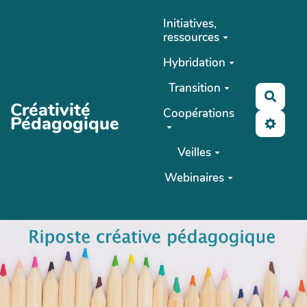
Aller au contenu principal
Initiatives,
ressources
Hybridation
Transition
Reche
Créativité
Coopérations
Pédagogique
Veilles
Webinaires