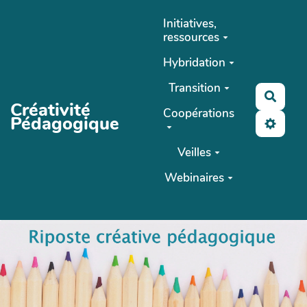
Aller au contenu principal
Initiatives,
ressources
Hybridation
Transition
Reche
Créativité
Coopérations
Pédagogique
Veilles
Webinaires