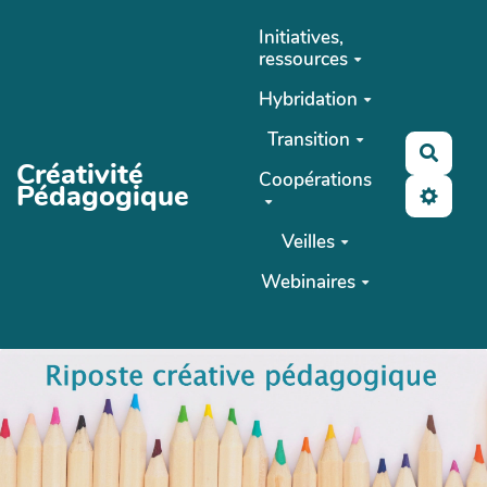
Aller au contenu principal
Initiatives,
ressources
Hybridation
Transition
Reche
Créativité
Coopérations
Pédagogique
Veilles
Webinaires