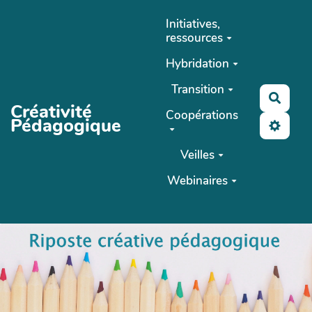
Aller au contenu principal
Initiatives,
ressources
Hybridation
Transition
Reche
Créativité
Coopérations
Pédagogique
Veilles
Webinaires