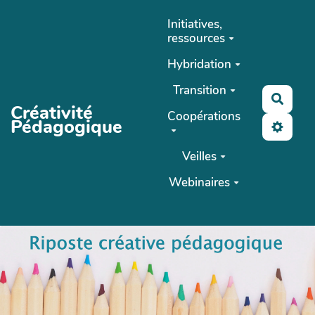
Aller au contenu principal
Initiatives,
ressources
Hybridation
Transition
Reche
Créativité
Coopérations
Pédagogique
Veilles
Webinaires