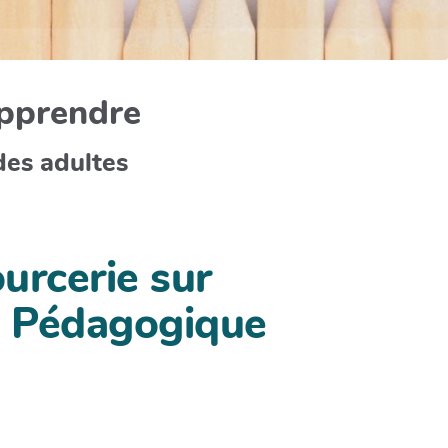
apprendre
des adultes
urcerie sur
on Pédagogique