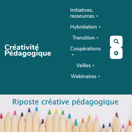
Aller au contenu principal
Initiatives,
ressources
Hybridation
Transition
Reche
Créativité
Coopérations
Pédagogique
Veilles
Webinaires