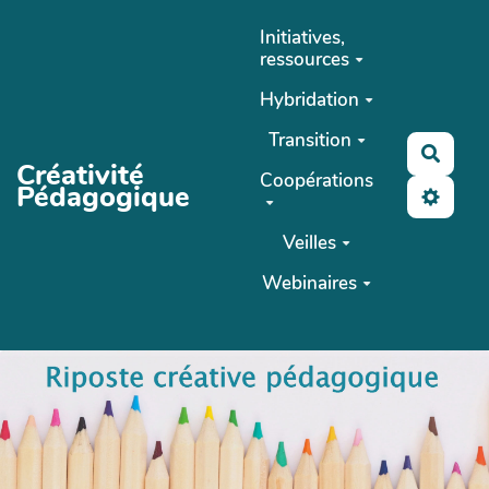
Aller au contenu principal
Initiatives,
ressources
Hybridation
Transition
Reche
Créativité
Coopérations
Pédagogique
Veilles
Webinaires