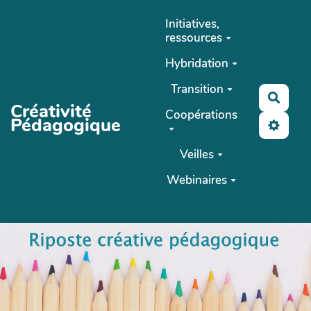
Aller au contenu principal
Initiatives,
ressources
Hybridation
Transition
Reche
Créativité
Coopérations
Pédagogique
Veilles
Webinaires