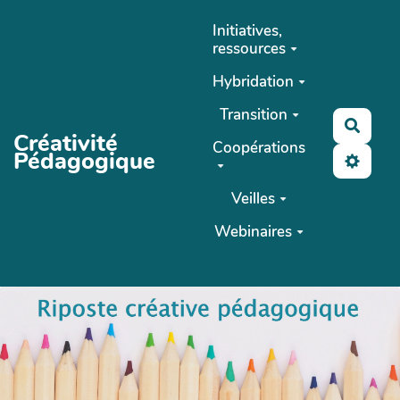
Aller au contenu principal
Initiatives,
ressources
Hybridation
Transition
Reche
Créativité
Coopérations
Pédagogique
Veilles
Webinaires