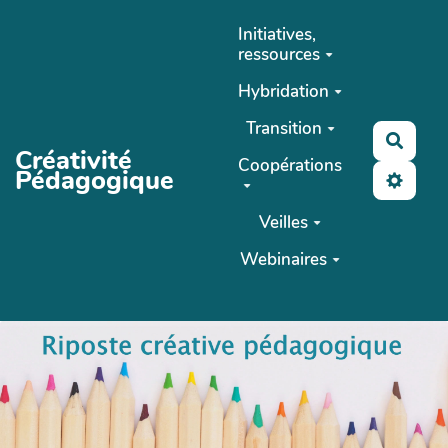
Aller au contenu principal
Initiatives,
ressources
Hybridation
Transition
Reche
Créativité
Coopérations
Pédagogique
Veilles
Webinaires