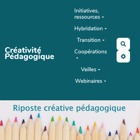
Aller au contenu principal
Initiatives,
ressources
Hybridation
Transition
Reche
Créativité
Coopérations
Pédagogique
Veilles
Webinaires