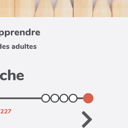
apprendre
des adultes
iche
.227