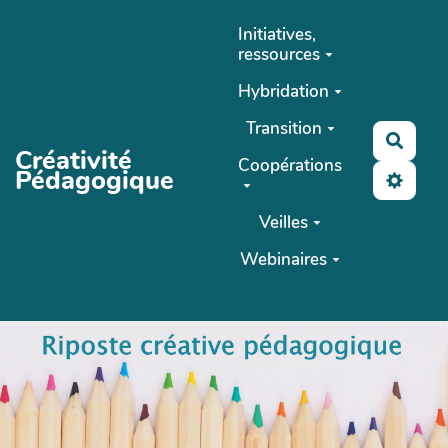
Aller au contenu principal
Initiatives,
ressources
Hybridation
Transition
Reche
Créativité
Coopérations
Pédagogique
Veilles
Webinaires