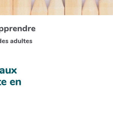
apprendre
des adultes
 aux
te en