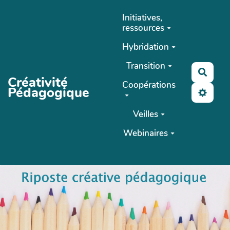
Aller au contenu principal
Initiatives,
ressources
Hybridation
Transition
Reche
Créativité
Coopérations
Pédagogique
Veilles
Webinaires