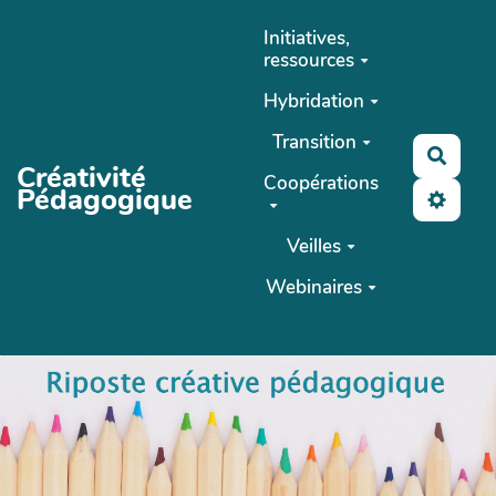
Aller au contenu principal
Initiatives,
ressources
Hybridation
Transition
Reche
Créativité
Coopérations
Pédagogique
Veilles
Webinaires