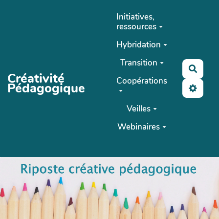
Aller au contenu principal
Initiatives,
ressources
Hybridation
Transition
Reche
Créativité
Coopérations
Pédagogique
Veilles
Webinaires