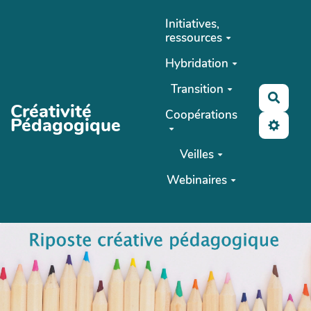
Aller au contenu principal
Initiatives,
ressources
Hybridation
Transition
Reche
Créativité
Coopérations
Pédagogique
Veilles
Webinaires