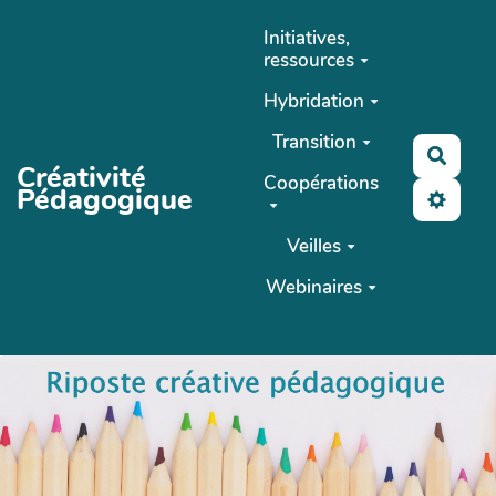
Aller au contenu principal
Initiatives,
ressources
Hybridation
Transition
Reche
Créativité
Coopérations
Pédagogique
Veilles
Webinaires