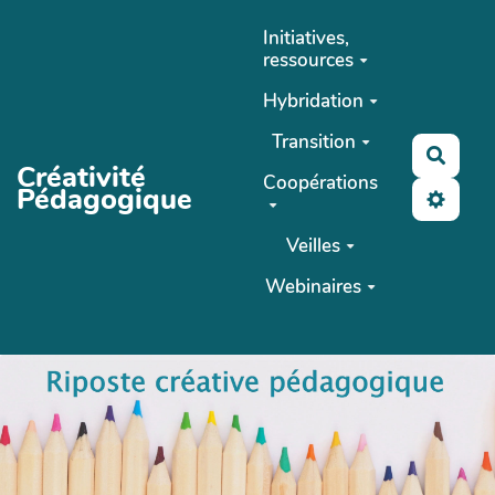
Aller au contenu principal
Initiatives,
ressources
Hybridation
Transition
Reche
Créativité
Coopérations
Pédagogique
Veilles
Webinaires