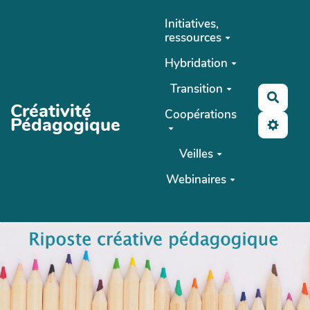
Aller au contenu principal
Initiatives,
ressources
Hybridation
Transition
Reche
Créativité
Coopérations
Pédagogique
Veilles
Webinaires