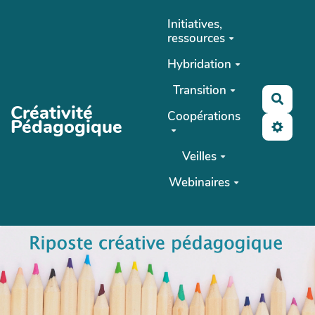
Aller au contenu principal
Initiatives,
ressources
Hybridation
Transition
Reche
Créativité
Coopérations
Pédagogique
Veilles
Webinaires