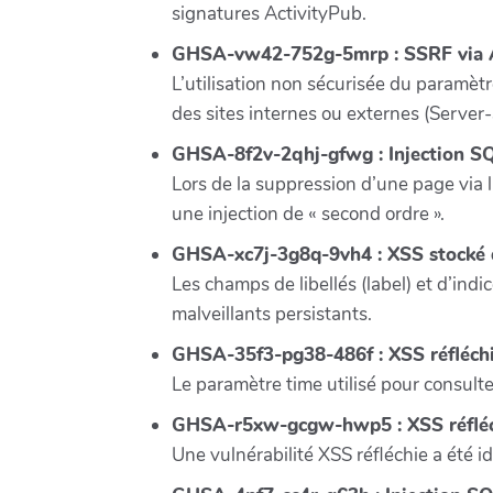
signatures ActivityPub.
GHSA-vw42-752g-5mrp : SSRF via A
L’utilisation non sécurisée du paramèt
des sites internes ou externes (Server
GHSA-8f2v-2qhj-gfwg : Injection SQ
Lors de la suppression d’une page via 
une injection de « second ordre ».
GHSA-xc7j-3g8q-9vh4 : XSS stocké d
Les champs de libellés (label) et d’indi
malveillants persistants.
GHSA-35f3-pg38-486f : XSS réfléchi
Le paramètre time utilisé pour consulte
GHSA-r5xw-gcgw-hwp5 : XSS réfléchi
Une vulnérabilité XSS réfléchie a été i