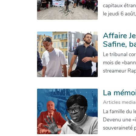
capitaux étran
le jeudi 6 aoû
Affaire J
Safine, b
Le tribunal co
mois de «bann
streameur Rap
La mémoir
Articles media
La famille du 
Devenu une «ic
souveraineté pl