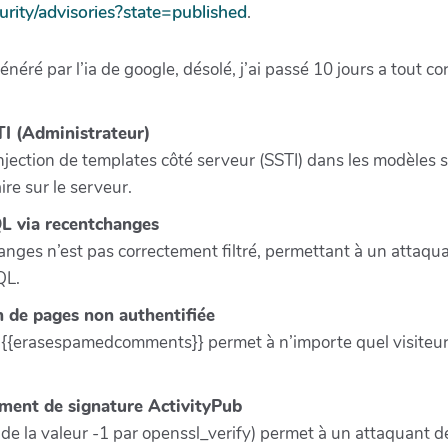
urity/advisories?state=published
.
énéré par l’ia de google, désolé, j’ai passé 10 jours a tout co
I (Administrateur)
njection de templates côté serveur (SSTI) dans les modèles 
re sur le serveur.
L via recentchanges
anges n’est pas correctement filtré, permettant à un attaqua
QL.
 de pages non authentifiée
ion {{erasespamedcomments}} permet à n’importe quel visite
ent de signature ActivityPub
 de la valeur -1 par openssl_verify) permet à un attaquant d