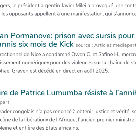
gers, le président argentin Javier Milei a provoqué une contes
t, les opposants appellent à une manifestation, qui s’annonc
ean Pormanove: prison avec sursis pour 
annis six mois de Kick
source : Articles mediapar
rrectionnel de Nice a condamné Owen C. et Safine H., mercredi
issement numérique» pour des violences sur la chaîne de st
haël Graven est décédé en direct en août 2025.
e de Patrice Lumumba résiste à l’annih
part
leader congolais n’a pas renoncé à obtenir justice et vérité, 
ône de la libération» de l’Afrique, l’ancien premier ministre
eine et entière des États africains.