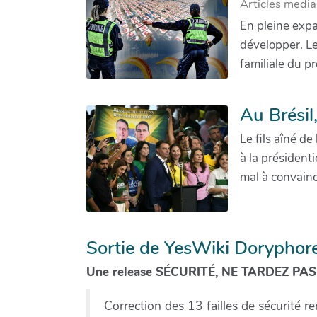
Articles media
En pleine expa
développer. Le
familiale du p
Au Brésil
Le fils aîné d
à la présidenti
mal à convaincr
Sortie de YesWiki Doryphor
Une release SÉCURITÉ, NE TARDEZ PA
Correction des 13 failles de sécurité r