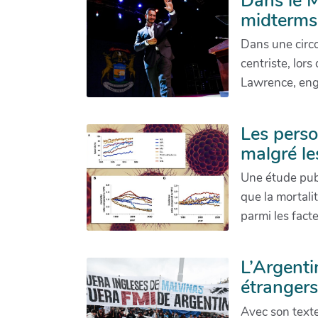
Dans le M
midterm
Dans une circo
centriste, lor
Lawrence, enga
Les perso
malgré le
Une étude pub
que la mortalit
parmi les facte
L’Argentin
étranger
Avec son texte 