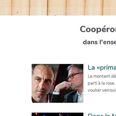
Coopéron
dans l'ens
La «prima
Le montant déf
parti à la ros
vouloir verroui