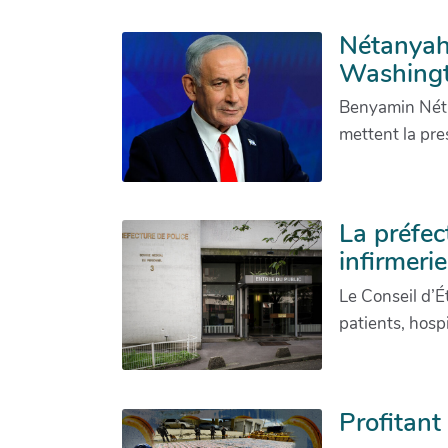
Nétanyaho
Washing
Benyamin Néta
mettent la pre
La préfec
infirmeri
Le Conseil d’É
patients, hosp
Profitant