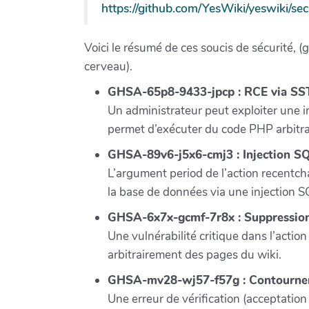
https://github.com/YesWiki/yeswiki/sec
Voici le résumé de ces soucis de sécurité, (g
cerveau).
GHSA-65p8-9433-jpcp : RCE via SST
Un administrateur peut exploiter une i
permet d’exécuter du code PHP arbitrai
GHSA-89v6-j5x6-cmj3 : Injection SQ
L’argument period de l’action recentch
la base de données via une injection S
GHSA-6x7x-gcmf-7r8x : Suppression
Une vulnérabilité critique dans l’act
arbitrairement des pages du wiki.
GHSA-mv28-wj57-f57g : Contournem
Une erreur de vérification (acceptation