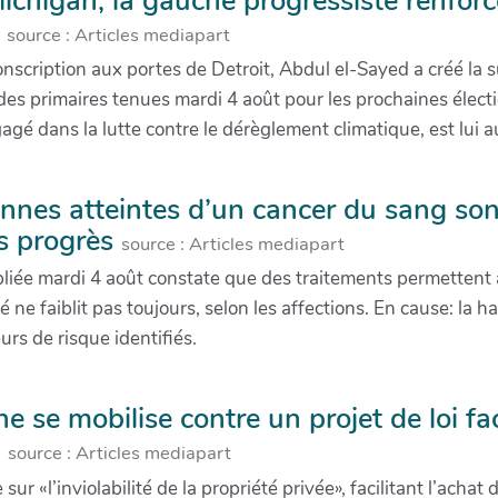
ichigan, la gauche progressiste renforc
s
source : Articles mediapart
nscription aux portes de Detroit, Abdul el-Sayed a créé la s
s des primaires tenues mardi 4 août pour les prochaines éle
gé dans la lutte contre le dérèglement climatique, est lui a
nnes atteintes d’un cancer du sang so
s progrès
source : Articles mediapart
liée mardi 4 août constate que des traitements permettent 
é ne faiblit pas toujours, selon les affections. En cause: la 
urs de risque identifiés.
e se mobilise contre un projet de loi fac
s
source : Articles mediapart
sur «l’inviolabilité de la propriété privée», facilitant l’acha