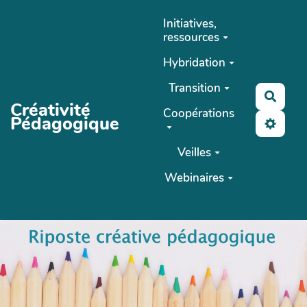
Aller au contenu principal
Initiatives,
ressources
Hybridation
Transition
Reche
Créativité
Coopérations
Pédagogique
Veilles
Webinaires