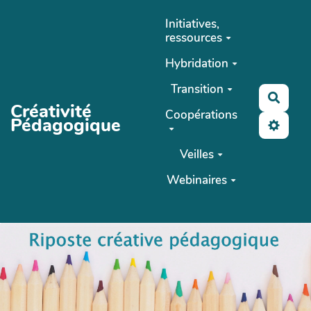
Aller au contenu principal
Initiatives,
ressources
Hybridation
Transition
Reche
Créativité
Coopérations
Pédagogique
Veilles
Webinaires