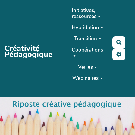
Aller au contenu principal
Initiatives,
ressources
Hybridation
Transition
Reche
Créativité
Coopérations
Pédagogique
Veilles
Webinaires