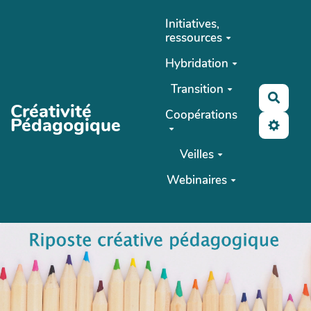
Aller au contenu principal
Initiatives,
ressources
Hybridation
Transition
Reche
Créativité
Coopérations
Pédagogique
Veilles
Webinaires