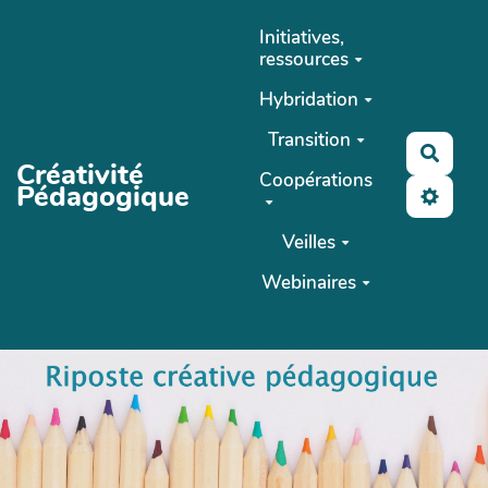
Aller au contenu principal
Initiatives,
ressources
Hybridation
Transition
Reche
Créativité
Coopérations
Pédagogique
Veilles
Webinaires