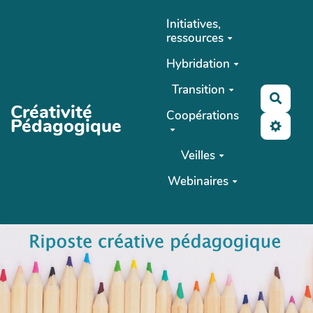
Aller au contenu principal
Initiatives,
ressources
Hybridation
Transition
Reche
Créativité
Coopérations
Pédagogique
Veilles
Webinaires