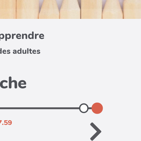
apprendre
des adultes
iche
7.59