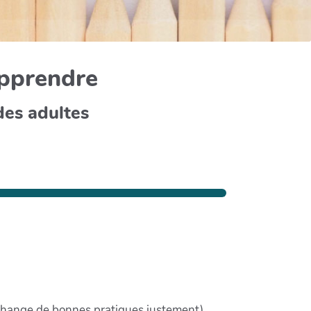
apprendre
des adultes
échange de bonnes pratiques justement).