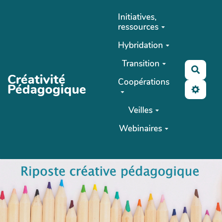
Aller au contenu principal
Initiatives,
ressources
Hybridation
Transition
Reche
Créativité
Coopérations
Pédagogique
Veilles
Webinaires