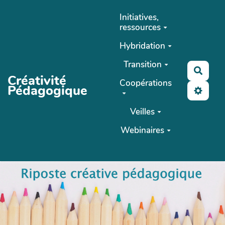
Aller au contenu principal
Initiatives,
ressources
Hybridation
Transition
Reche
Créativité
Coopérations
Pédagogique
Veilles
Webinaires