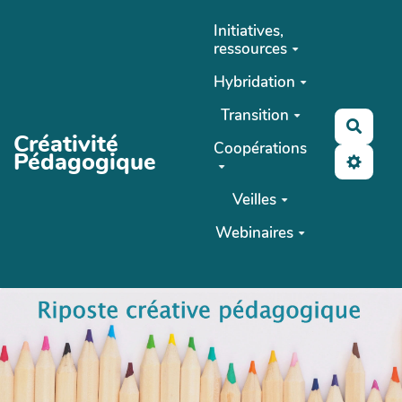
Aller au contenu principal
Initiatives,
ressources
Hybridation
Transition
Reche
Créativité
Coopérations
Pédagogique
Veilles
Webinaires