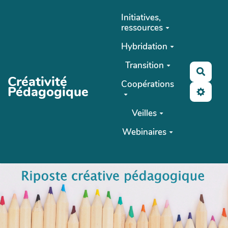
Aller au contenu principal
Initiatives,
ressources
Hybridation
Transition
Reche
Créativité
Coopérations
Pédagogique
Veilles
Webinaires