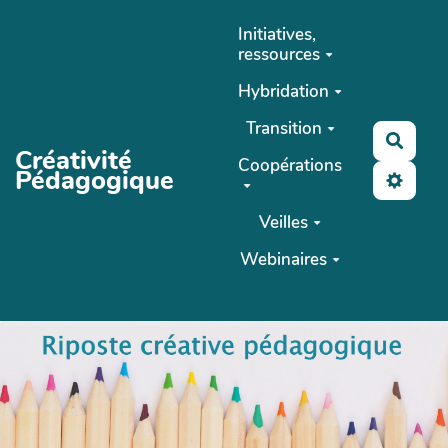
Aller au contenu principal
Initiatives,
ressources
Hybridation
Transition
Reche
Créativité
Coopérations
Pédagogique
Veilles
Webinaires