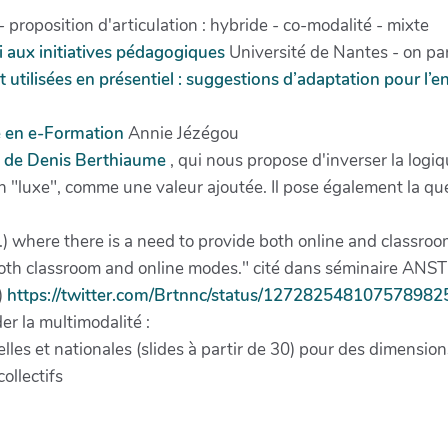
- proposition d'articulation : hybride - co-modalité - mixte
i aux initiatives pédagogiques
Université de Nantes - on par
ilisées en présentiel : suggestions d’adaptation pour l’e
ce en e-Formation
Annie Jézégou
 7 de Denis Berthiaume
, qui nous propose d'inverser la log
 "luxe", comme une valeur ajoutée. Il pose également la qu
.) where there is a need to provide both online and classroo
both classroom and online modes." cité dans séminaire ANST
)
https://twitter.com/Brtnnc/status/127282548107578982
r la multimodalité :
lles et nationales (slides à partir de 30) pour des dimension
collectifs