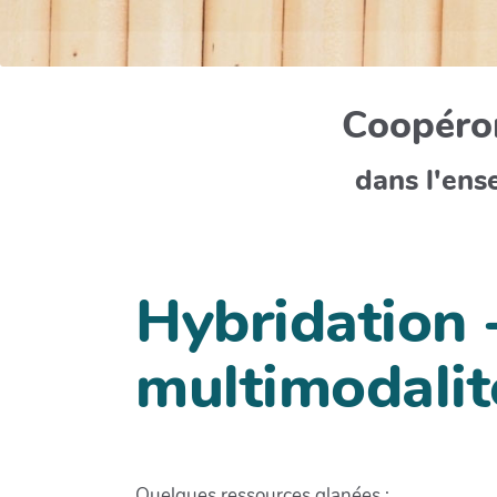
Coopéron
dans l'ens
Hybridation 
multimodalit
Quelques ressources glanées :