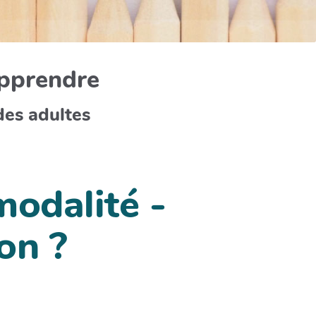
apprendre
des adultes
modalité -
on ?