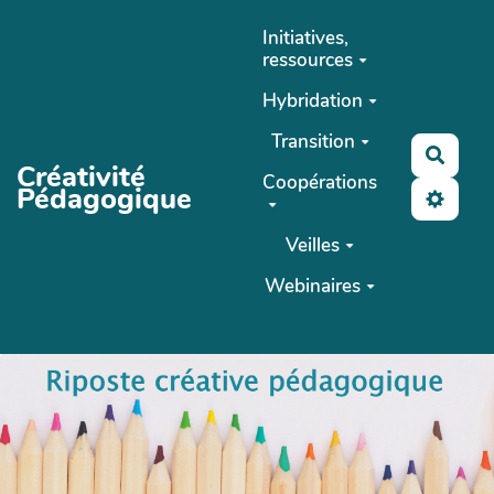
Aller au contenu principal
Initiatives,
ressources
Hybridation
Transition
Reche
Créativité
Coopérations
Pédagogique
Veilles
Webinaires