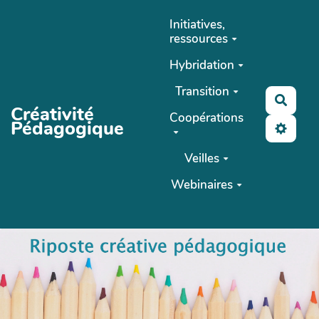
Aller au contenu principal
Initiatives,
ressources
Hybridation
Transition
Reche
Créativité
Coopérations
Pédagogique
Veilles
Webinaires