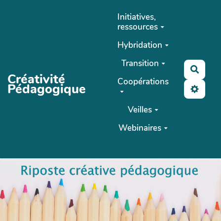
Aller au contenu principal
Initiatives,
ressources
Hybridation
Transition
Reche
Créativité
Coopérations
Pédagogique
Veilles
Webinaires