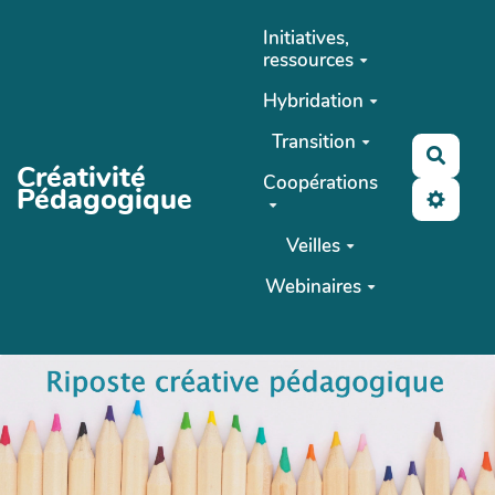
Aller au contenu principal
Initiatives,
ressources
Hybridation
Transition
Reche
Créativité
Coopérations
Pédagogique
Veilles
Webinaires