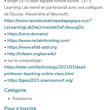
• projet LETS liban egypte tunisie suisse : LETS
Learning Lab mené en partenariat avec nos collègues
de Sousse, Alexandrie et Beyrouth,
https://www.ripostecreativepedagogique.xyz/?
LeLearningLabDeLIniversiteDeFribourgDo
•
https://umw.domains/
•
https://www.reclaimhosting.com/
•
https://www.efdd-asbl.org
•
http://ictlearn.org/oerwiki/
• sur le compostage :
https://slate.com/technology/2021/01/dead-
professor-teaching-online-class.html
•
https://qpes2023.sciencesconf.org/
Catégorie
Ressource
Pour s'inscrire