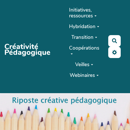
Aller au contenu principal
Initiatives,
ressources
Hybridation
Transition
Reche
Créativité
Coopérations
Pédagogique
Veilles
Webinaires