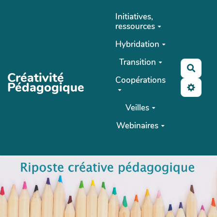
Aller au contenu principal
Initiatives,
ressources
Hybridation
Transition
Reche
Créativité
Coopérations
Pédagogique
Veilles
Webinaires