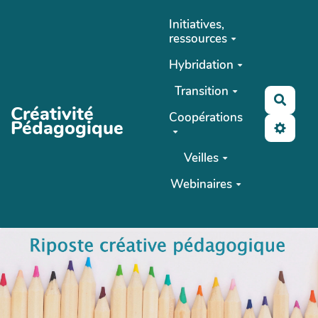
Aller au contenu principal
Initiatives,
ressources
Hybridation
Transition
Reche
Créativité
Coopérations
Pédagogique
Veilles
Webinaires