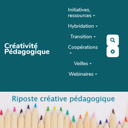
Aller au contenu principal
Initiatives,
ressources
Hybridation
Transition
Reche
Créativité
Coopérations
Pédagogique
Veilles
Webinaires