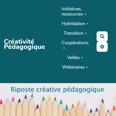
Aller au contenu principal
Initiatives,
ressources
Hybridation
Transition
Reche
Créativité
Coopérations
Pédagogique
Veilles
Webinaires