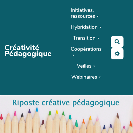
Aller au contenu principal
Initiatives,
ressources
Hybridation
Transition
Reche
Créativité
Coopérations
Pédagogique
Veilles
Webinaires