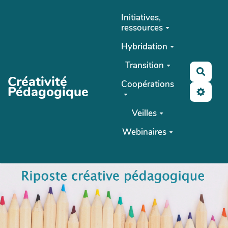
Aller au contenu principal
Initiatives,
ressources
Hybridation
Transition
Reche
Créativité
Coopérations
Pédagogique
Veilles
Webinaires