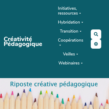
Aller au contenu principal
Initiatives,
ressources
Hybridation
Transition
Reche
Créativité
Coopérations
Pédagogique
Veilles
Webinaires